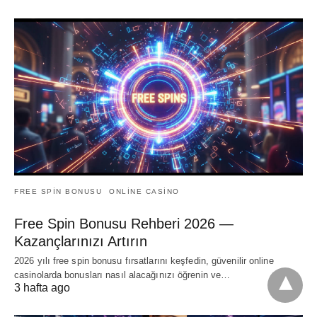
FREE SPIN BONUSU
ONLINE CASINO
Free Spin Bonusu Rehberi 2026 —
Kazançlarınızı Artırın
2026 yılı free spin bonusu fırsatlarını keşfedin, güvenilir online
casinolarda bonusları nasıl alacağınızı öğrenin ve…
3 hafta ago