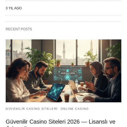
3 YIL AGO
RECENT POSTS
GÜVENILIR CASINO SITELERI
ONLINE CASINO
Güvenilir Casino Siteleri 2026 — Lisanslı ve