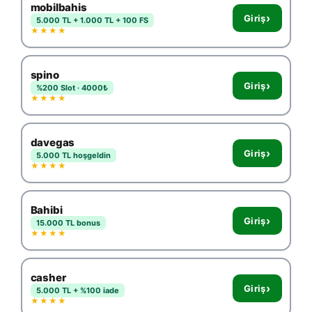
mobilbahis
›
Giriş
5.000 TL + 1.000 TL + 100 FS
★★★★
spino
›
Giriş
%200 Slot · 4000₺
★★★★
davegas
›
Giriş
5.000 TL hoşgeldin
★★★★
Bahibi
›
Giriş
15.000 TL bonus
★★★★
casher
›
Giriş
5.000 TL + %100 iade
★★★★