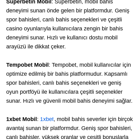
Superbetin Mobil
: Superbetin, mobil bahis
deneyimi sunan önde gelen bir platformdur. Geniş
spor bahisleri, canlı bahis seçenekleri ve çeşitli
casino oyunlarıyla kullanıcılara zengin bir bahis
deneyimi sunar. Hızlı ve kullanıcı dostu mobil
arayüzü ile dikkat çeker.
Tempobet Mobil
: Tempobet, mobil kullanıcılar için
optimize edilmiş bir bahis platformudur. Kapsamlı
spor bahisleri, canlı bahis seçenekleri ve geniş
oyun portföyü ile kullanıcılara çeşitli seçenekler
sunar. Hızlı ve güvenli mobil bahis deneyimi sağlar.
1xbet Mobil
:
1xbet
, mobil bahis severler için birçok
avantaj sunan bir platformdur. Geniş spor bahisleri,
canlı bahisler, yüksek oranlar ve çeşitli bonuslarla