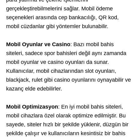
gerçekleştirebilmelerini sağlar. Mobil ödeme
seçenekleri arasında cep bankacılığı, QR kod,
mobil cüzdanlar gibi yöntemler bulunabilir.
Mobil Oyunlar ve Casino
: Bazı mobil bahis
siteleri, sadece spor bahisleri değil aynı zamanda
mobil oyunlar ve casino oyunları da sunar.
Kullanıcılar, mobil cihazlarından slot oyunları,
blackjack, rulet gibi casino oyunlarını oynayabilir ve
kazanç elde edebilirler.
Mobil Optimizasyon
: En iyi mobil bahis siteleri,
mobil cihazlara özel olarak optimize edilmiştir. Bu
sayede, siteler hızlı bir şekilde yüklenir, düzgün bir
şekilde çalışır ve kullanıcıların kesintisiz bir bahis