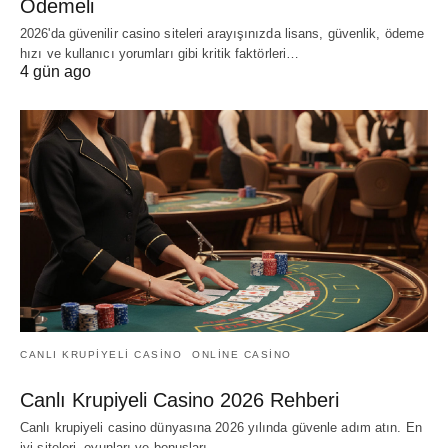
Ödemeli
2026'da güvenilir casino siteleri arayışınızda lisans, güvenlik, ödeme
hızı ve kullanıcı yorumları gibi kritik faktörleri…
4 gün ago
CANLI KRUPIYELI CASINO
ONLINE CASINO
Canlı Krupiyeli Casino 2026 Rehberi
Canlı krupiyeli casino dünyasına 2026 yılında güvenle adım atın. En
iyi siteleri, oyunları ve bonusları…