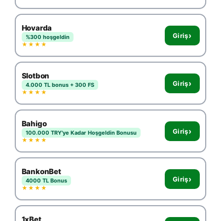
Hovarda
›
Giriş
%300 hoşgeldin
★★★★
Slotbon
›
Giriş
4.000 TL bonus + 300 FS
★★★★
Bahigo
›
Giriş
100.000 TRY'ye Kadar Hoşgeldin Bonusu
★★★★
BankonBet
›
Giriş
4000 TL Bonus
★★★★
1xBet