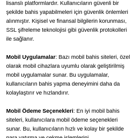
lisanslı platformlardır. Kullanıcıların güvenli bir
şekilde bahis yapabilmeleri için güvenlik önlemleri
alınmıştır. Kişisel ve finansal bilgilerin korunması,
SSL şifreleme teknolojisi gibi güvenlik protokolleri
ile sağlanır.
Mobil Uygulamalar
: Bazı mobil bahis siteleri, özel
olarak mobil cihazlara uyumlu olarak geliştirilmiş
mobil uygulamalar sunar. Bu uygulamalar,
kullanıcıların bahis yapma deneyimini daha da
kolaylaştırır ve hızlandırır.
Mobil Ödeme Seçenekleri
: En iyi mobil bahis
siteleri, kullanıcılara mobil ödeme seçenekleri
sunar. Bu, kullanıcıların hızlı ve kolay bir şekilde
para yatırma ve çekme işlemlerini