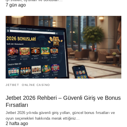
7 gün ago
JETBET
ONLINE CASINO
Jetbet 2026 Rehberi – Güvenli Giriş ve Bonus
Fırsatları
Jetbet 2026 yılında güvenli giriş yolları, güncel bonus fırsatları ve
oyun seçenekleri hakkında merak ettiğiniz…
2 hafta ago